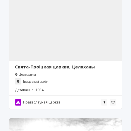
Свята-Троіцкая царква, Целяханы
Целяханы
Івацэвіцкі раён
Датаванне:
1934
Праваслаўная царква