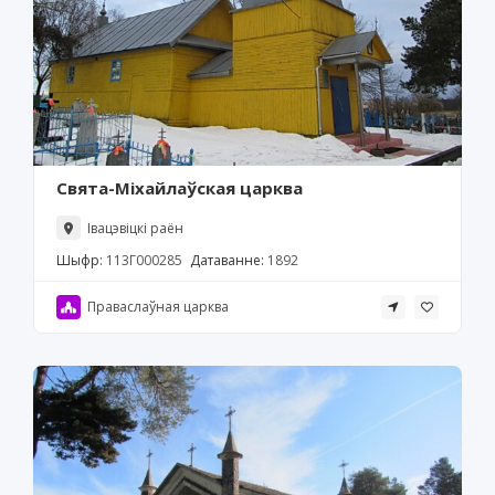
Свята-Міхайлаўская царква
Івацэвіцкі раён
Шыфр:
113Г000285
Датаванне:
1892
Праваслаўная царква