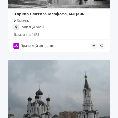
Царква Святога Іасафата, Быцень
Быцень
Івацэвіцкі раён
Датаванне:
1673
Праваслаўная царква