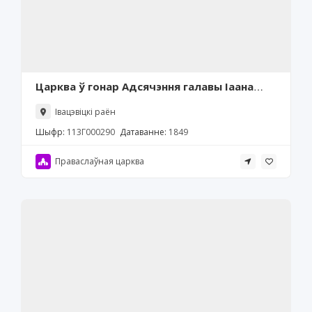
Царква ў гонар Адсячэння галавы Іаана
Прадцечы, Була
Івацэвіцкі раён
Шыфр:
113Г000290
Датаванне:
1849
Праваслаўная царква