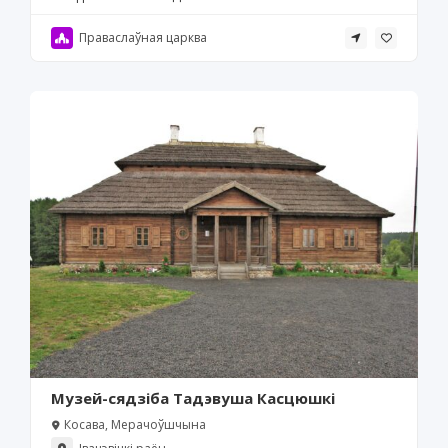
Праваслаўная царква
Музей-сядзіба Тадэвуша Касцюшкі
Косава, Мерачоўшчына