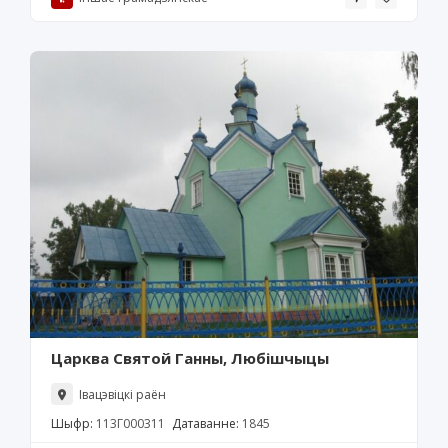
Царква Святой Ганны, Любішчыцы
Івацэвіцкі раён
Шыфр:
113Г000311
Датаванне:
1845