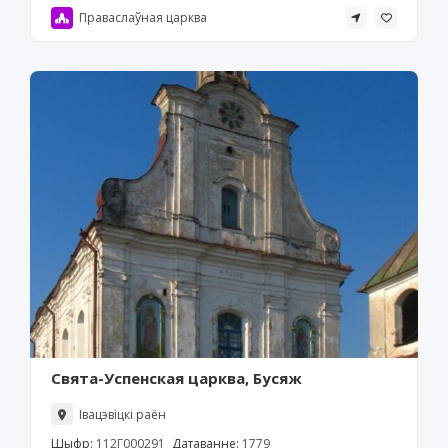
Праваслаўная царква
Свята-Успенская царква, Бусяж
Івацэвіцкі раён
Шыфр:
112Г000291
Датаванне:
1779