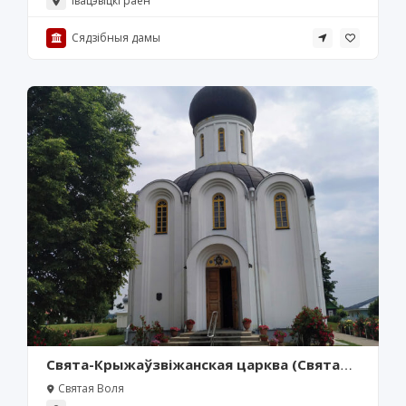
Івацэвіцкі раён
Сядзібныя дамы
Свята-Крыжаўзвіжанская царква (Святая
Воля)
Святая Воля