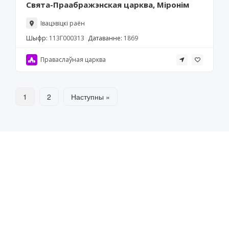
Свята-Праабражэнская царква, Міронім
Івацэвіцкі раён
Шыфр:
113Г000313
Датаванне:
1869
Праваслаўная царква
1
2
Наступны »