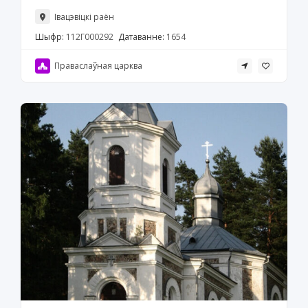
Івацэвіцкі раён
Шыфр:
112Г000292
Датаванне:
1654
Праваслаўная царква