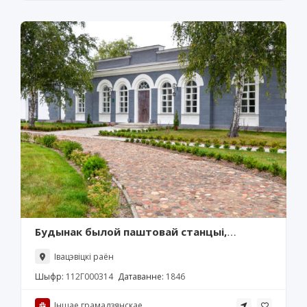
Будынак былой паштовай станцыі,
Няхачава
Івацэвіцкі раён
Шыфр:
112Г000314
Датаванне:
1846
Іншае грамадзянcкае