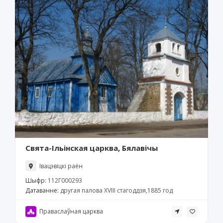
Свята-Ільінская царква, Бялавічы
Івацэвіцкі раён
Шыфр:
112Г000293
Датаванне:
другая палова ХVIII стагоддзя,1885 год
Праваслаўная царква