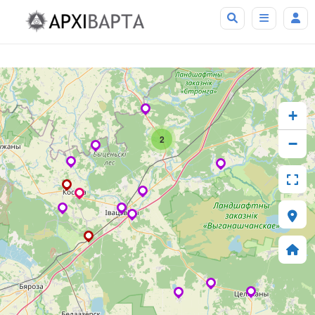
+
2
−