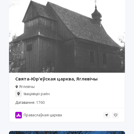
Свята-Юр’еўская царква, Яглевічы
Яглевічы
Івацэвіцкі раён
Датаванне:
1760
Праваслаўная царква