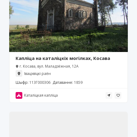
Капліца на каталіцкіх могілках, Косава
г. Косава, вул. Маладзёжная, 12А
Івацэвіцкі раён
Шыфр:
113Г000306
Датаванне:
1859
Каталіцкая капліца