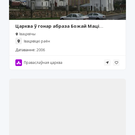
Царква ў гонар абраза Божай Маці
«Дзяржаўны», Івацэвічы
Івацэвічы
Івацэвіцкі раён
Датаванне:
2006
Праваслаўная царква