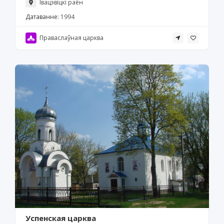
Івацэвіцкі раён
Датаванне:
1994
Праваслаўная царква
Успенская царква