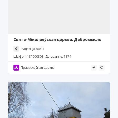
Свята-Мікалаеўская царква, Дабромысль
Івацэвіцкі раён
Шыфр:
113Г000301
Датаванне:
1874
Праваслаўная царква