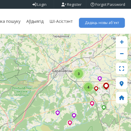
Login
Register
Forgot Password
ка пошуку
Аўдыягід
ШІ-Асістэнт
Дадаць новы аб'ект
+
−
3
4