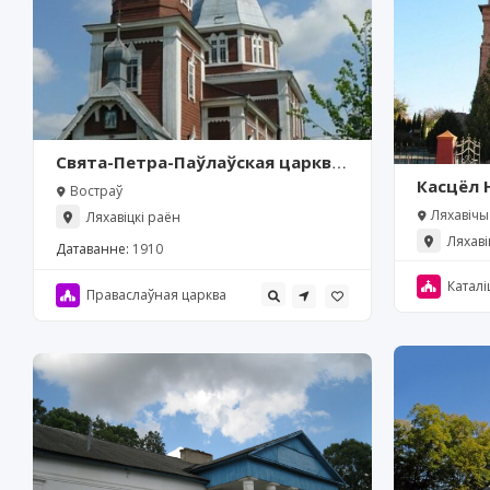
Свята-Петра-Паўлаўская царква,
Востраў
Касцёл 
Востраў
Ісуса (Л
Ляхавічы
Ляхавіцкі раён
Ляхаві
Датаванне:
1910
Каталі
Праваслаўная царква