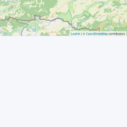
Leaflet
| ©
OpenStreetMap
contributors