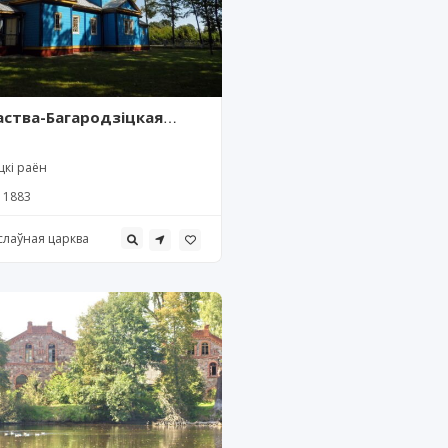
аства-Багародзіцкая
 Ляхавічы
цкі раён
1883
слаўная царква