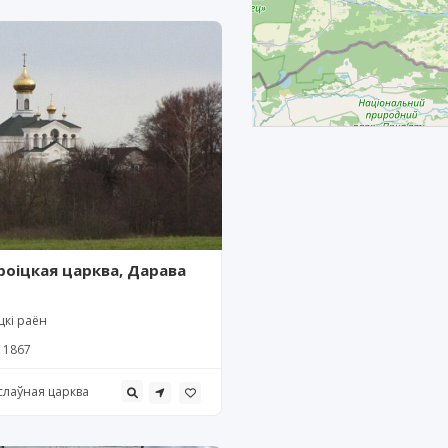
роіцкая царква, Дарава
цкі раён
1867
слаўная царква