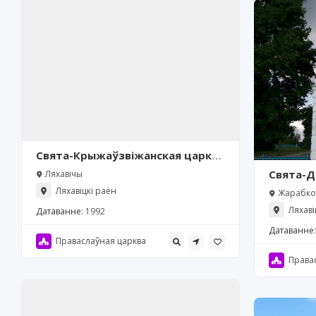
Свята-Крыжаўзвіжанская царква
(Ляхавічы)
Свята-Д
Ляхавічы
(Падлес
Ляхавіцкі раён
Жарабков
Ляхаві
Датаванне:
1992
Датаванне:
Праваслаўная царква
Права