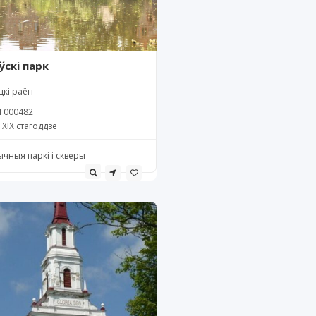
ўскі парк
цкі раён
Г000482
ХІХ стагоддзе
ычныя паркі і скверы