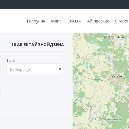
Галоўная
Мапа
Спісы
Аб праекце
Старон
16 АБ'ЕКТАЎ ЗНОЙДЗЕНА
Тып:
Выберыце