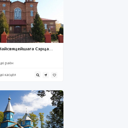
Найсвяцейшага Сэрца
яхавічы)
цкі раён
цкі касцёл