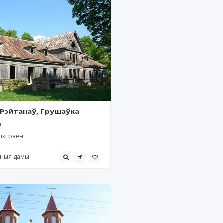
 Рэйтанаў, Грушаўка
а
цкі раён
бныя дамы