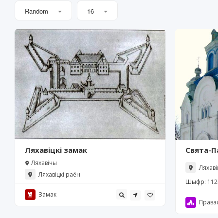
Random
16
Ляхавіцкі замак
Свята-П
Крывош
Ляхавічы
Ляхаві
Ляхавіцкі раён
Шыфр:
112
Замак
Права