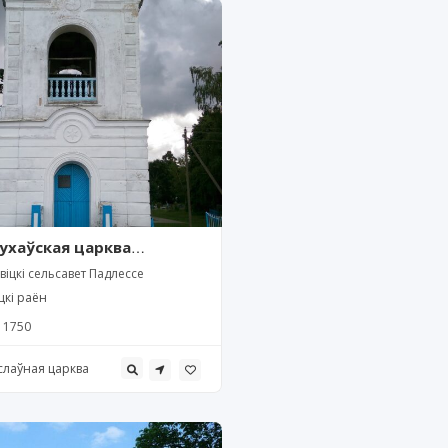
ухаўская царква
се)
іцкі сельсавет Падлессе
цкі раён
1750
слаўная царква