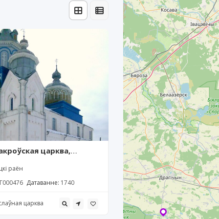
акроўская царква,
ын
цкі раён
Г000476
Датаванне:
1740
слаўная царква