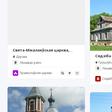
Свята-Мікалаеўская царква,
Дарава
Сядзіба
Дарава
Грушаўк
Ляхавіцкі раён
Ляхаві
Праваслаўная царква
Сядзі