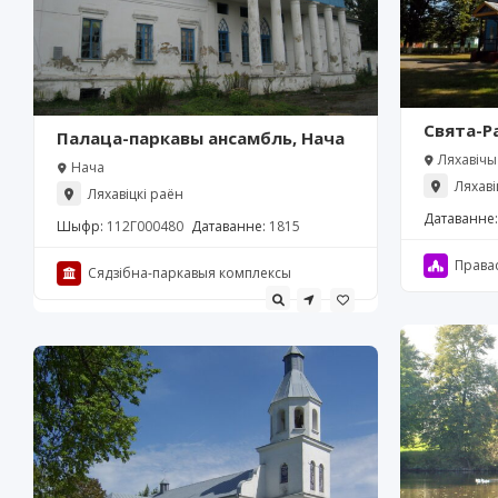
Свята-Р
Палаца-паркавы ансамбль, Нача
царква,
Ляхавічы
Нача
Ляхаві
Ляхавіцкі раён
Датаванне:
Шыфр:
112Г000480
Датаванне:
1815
Права
Сядзібна-паркавыя комплексы