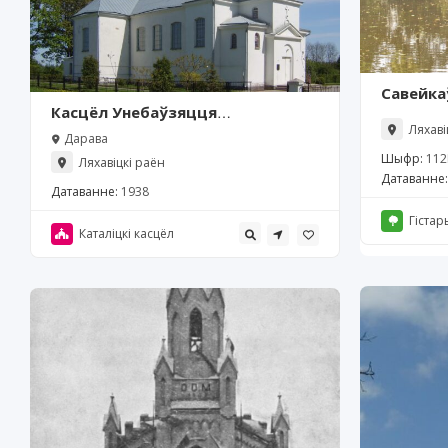
Савейка
Касцёл Унебаўзяцця
Ляхаві
Найсвяцейшай Дзевы Марыі,
Дарава
Дарава
Шыфр:
112
Ляхавіцкі раён
Датаванне:
Датаванне:
1938
Гістар
Каталіцкі касцёл