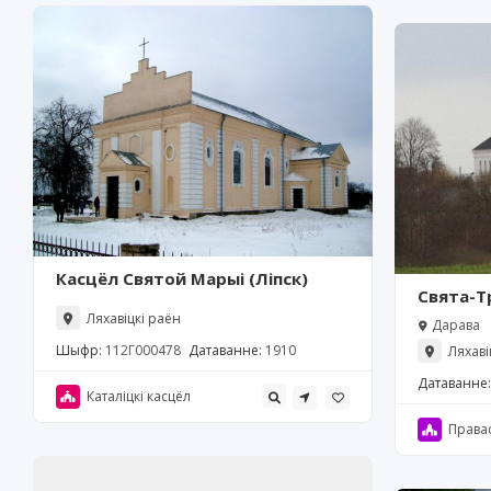
Касцёл Святой Марыі (Ліпск)
Свята-Т
Ляхавіцкі раён
Дарава
Шыфр:
112Г000478
Датаванне:
1910
Ляхаві
Датаванне:
Каталіцкі касцёл
Права