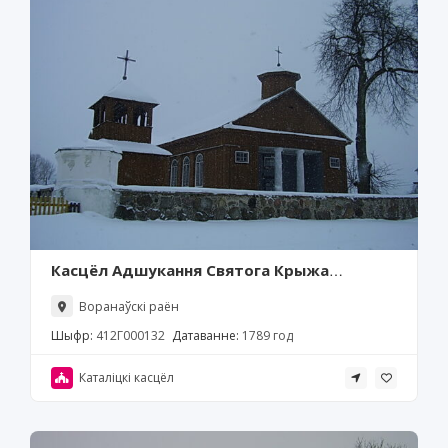
Касцёл Адшукання Святога Крыжа
(Жырмуны)
Воранаўскі раён
Шыфр:
412Г000132
Датаванне:
1789 год
Каталіцкі касцёл