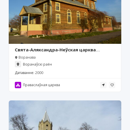
Свята-Аляксандра-Неўская царква
(Воранава)
Воранава
Воранаўскі раён
Датаванне:
2000
Праваслаўная царква