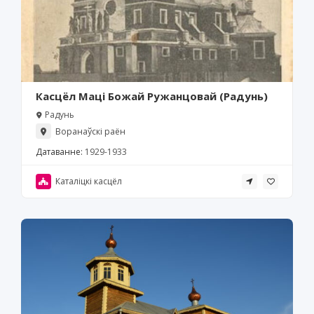
Касцёл Маці Божай Ружанцовай (Радунь)
Радунь
Воранаўскі раён
Датаванне:
1929-1933
Каталіцкі касцёл