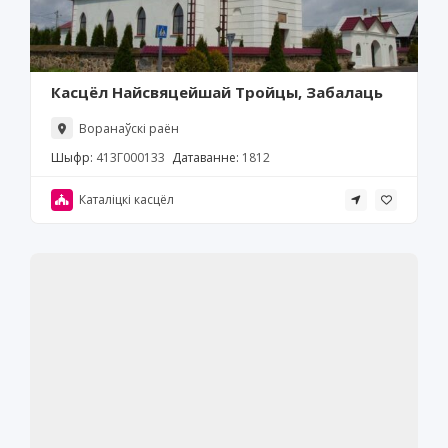
Касцёл Найсвяцейшай Тройцы, Забалаць
Воранаўскі раён
Шыфр:
413Г000133
Датаванне:
1812
Каталіцкі касцёл