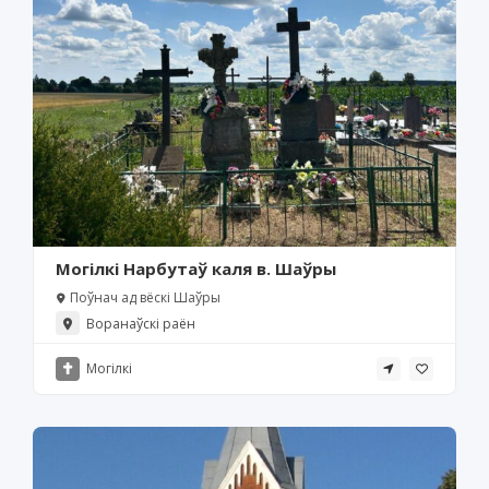
Могілкі Нарбутаў каля в. Шаўры
Поўнач ад вёскі Шаўры
Воранаўскі раён
Могілкі