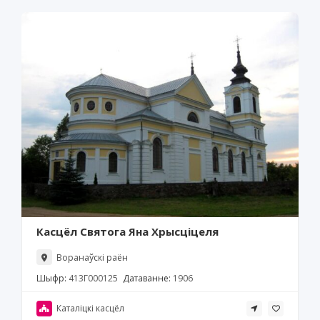
Касцёл Святога Яна Хрысціцеля
Воранаўскі раён
Шыфр:
413Г000125
Датаванне:
1906
Каталіцкі касцёл