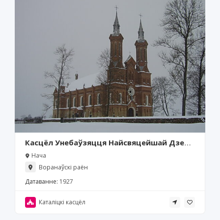
Касцёл Унебаўзяцця Найсвяцейшай Дзевы
Марыі, Нача
Нача
Воранаўскі раён
Датаванне:
1927
Каталіцкі касцёл