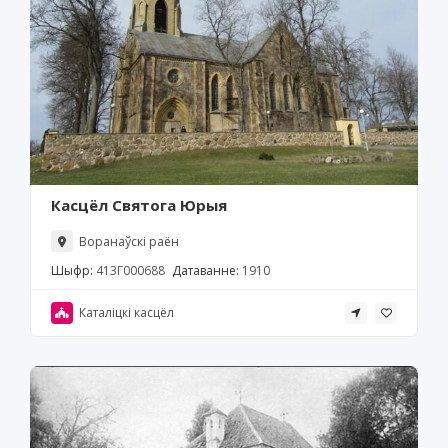
Касцёл Святога Юрыя
Воранаўскі раён
Шыфр:
413Г000688
Датаванне:
1910
Каталіцкі касцёл