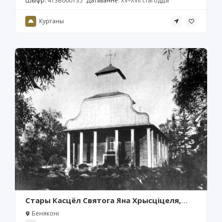
Шыфр:
413В000135
Датаванне:
XV–XVII стагоддзі
Курганы
Стары Касцёл Святога Яна Хрысціцеля,
Беняконі
Беняконі