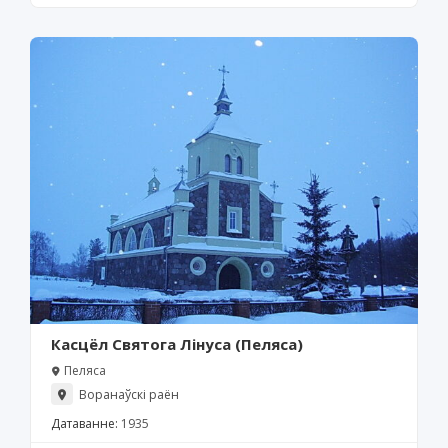
Касцёл Святога Лінуса (Пеляса)
Пеляса
Воранаўскі раён
Датаванне:
1935