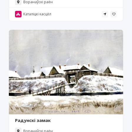
Воранаўскі раён
Каталіцкі касцёл
Радунскі замак
Воранаўскі раён