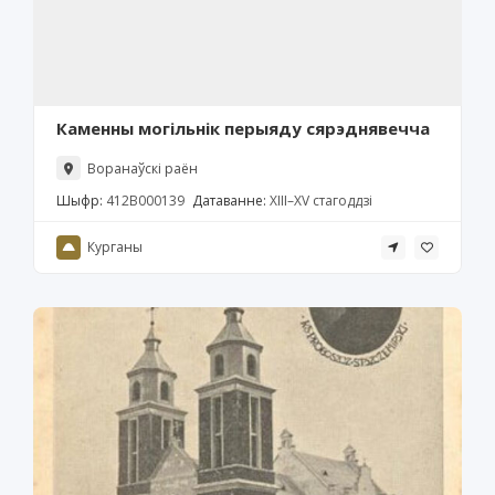
Каменны могільнік перыяду сярэднявечча
Воранаўскі раён
Шыфр:
412В000139
Датаванне:
XIII–XV стагоддзі
Курганы