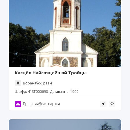
Касцёл Найсвяцейшай Тройцы
Воранаўскі раён
Шыфр:
413Г000690
Датаванне:
1909
Праваслаўная царква