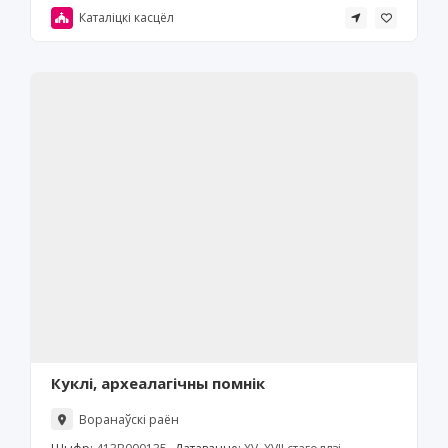
Каталіцкі касцёл
Куклі, археалагічны помнік
Воранаўскі раён