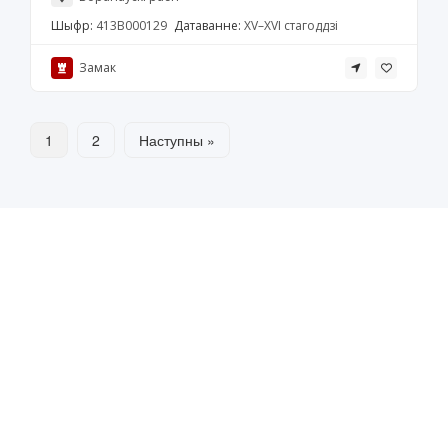
Шыфр:
413В000129
Датаванне:
XV–XVI стагоддзі
Замак
1
2
Наступны »