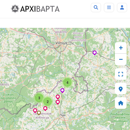
+
−
4
3
2