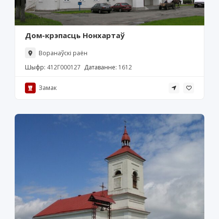
Дом-крэпасць Нонхартаў
Воранаўскі раён
Шыфр:
412Г000127
Датаванне:
1612
Замак