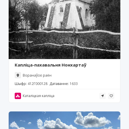
Капліца-пахавальня Нонхартаў
Воранаўскі раён
Шыфр:
412Г000128
Датаванне:
1633
Каталіцкая капліца