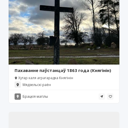
Пахаванне паўстанцаў 1863 года (Княгінін)
Хутар каля аграгарадка Княгінін
Мядзельскі раён
Брацкія магілы