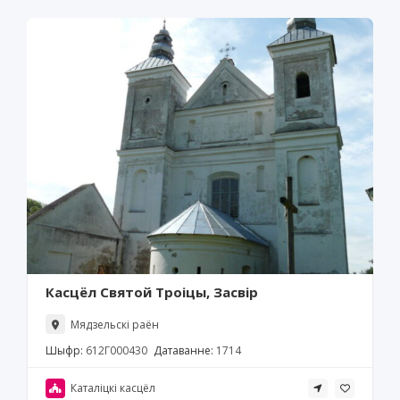
Касцёл Святой Троіцы, Засвір
Мядзельскі раён
Шыфр:
612Г000430
Датаванне:
1714
Каталіцкі касцёл