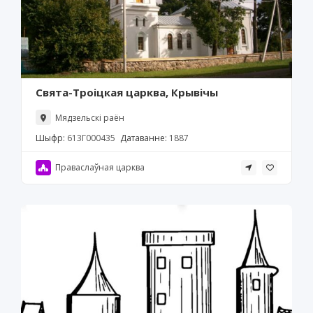
Свята-Троіцкая царква, Крывічы
Мядзельскі раён
Шыфр:
613Г000435
Датаванне:
1887
Праваслаўная царква