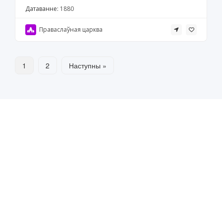
Датаванне:
1880
Праваслаўная царква
1
2
Наступны »