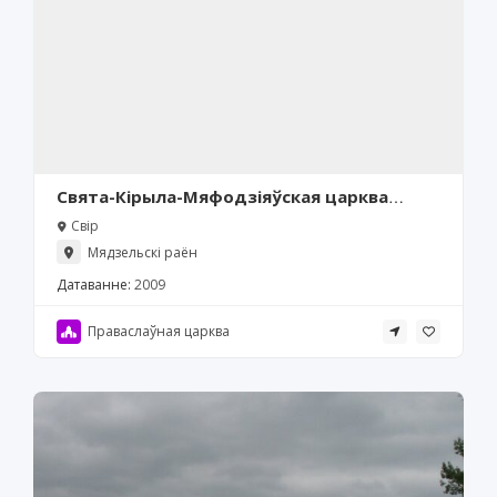
Свята-Кірыла-Мяфодзіяўская царква
(Свір)
Свір
Мядзельскі раён
Датаванне:
2009
Праваслаўная царква