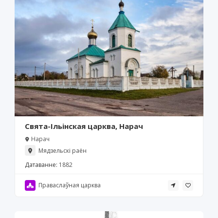
Свята-Ільінская царква, Нарач
Нарач
Мядзельскі раён
Датаванне:
1882
Праваслаўная царква