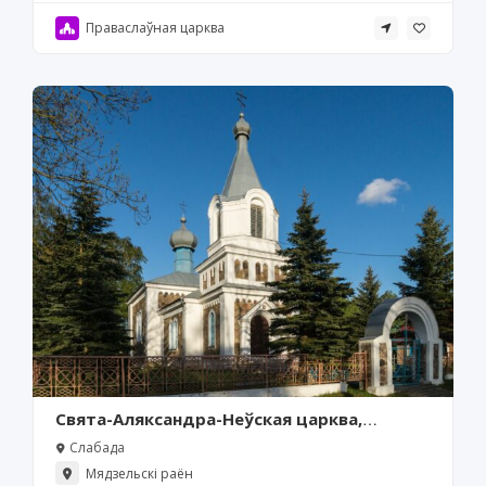
Праваслаўная царква
Свята-Аляксандра-Неўская царква,
Слабада
Слабада
Мядзельскі раён