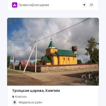
Праваслаўная царква
Троіцкая царква, Княгінін
Княгінін
Мядзельскі раён