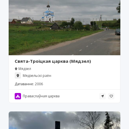
Свята-Троіцкая царква (Мядзел)
Мядзел
Мядзельскі раён
Датаванне:
2006
Праваслаўная царква