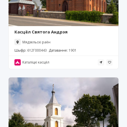
Касцёл Святога Андрэя
Мядзельскі раён
Шыфр:
612Г000443
Датаванне:
1901
Каталіцкі касцёл