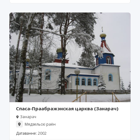
Спаса-Праабражэнская царква (Занарач)
Занарач
Мядзельскі раён
Датаванне:
2002