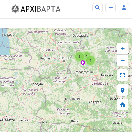
+
6
4
−
4