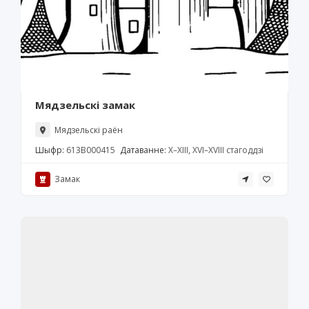
Мядзельскі замак
Мядзельскі раён
Шыфр:
613В000415
Датаванне:
X–XIII, XVI–XVIII стагоддзі
Замак