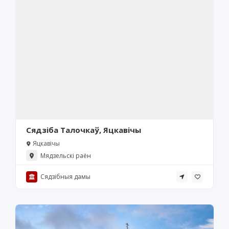
Сядзіба Талочкаў, Яцкавічы
Яцкавічы
Мядзельскі раён
Сядзібныя дамы