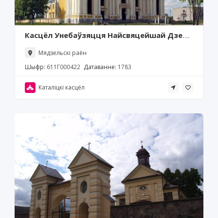
Касцёл Унебаўзяцця Найсвяцейшай Дзевы
Марыі, Будслаў
Мядзельскі раён
Шыфр:
611Г000422
Датаванне:
1783
Каталіцкі касцёл