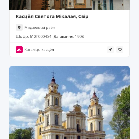
Касцёл Святога Мікалая, Свір
Мядзельскі раён
Шыфр:
612Г000454
Датаванне:
1908
Каталіцкі касцёл