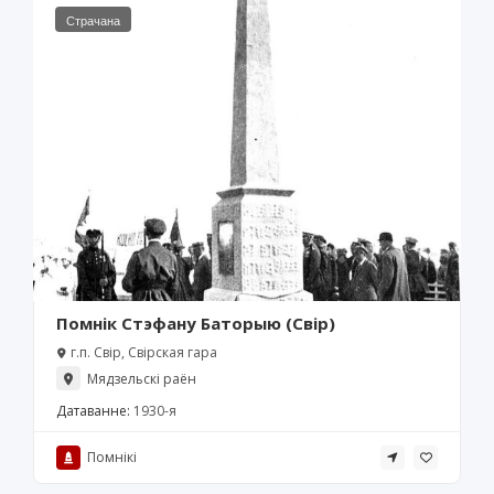
Страчана
Помнік Стэфану Баторыю (Свір)
г.п. Свір, Свірская гара
Мядзельскі раён
Датаванне:
1930-я
Помнікі