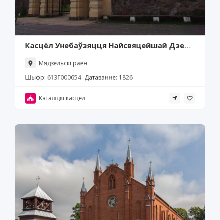
Касцёл Унебаўзяцця Найсвяцейшай Дзевы
Марыі, Канстанцінава
Мядзельскі раён
Шыфр:
613Г000654
Датаванне:
1826
Каталіцкі касцёл