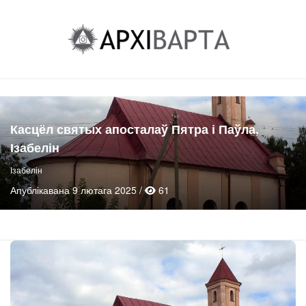
Касцёл святых апосталаў Пятра і Паўла,
Ізабелін
Ізабелін
Апублікавана 9 лютага 2025 /
61