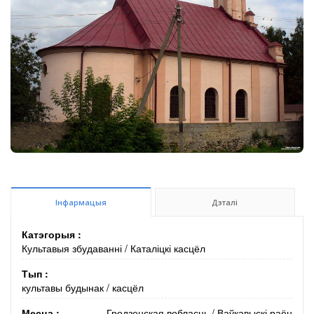
Інфармацыя
Дэталі
Катэгорыя :
Культавыя збудаванні
/
Каталіцкі касцёл
Тып :
культавы будынак
/
касцёл
Месца :
Гродзенская вобласць
/
Ваўкавыскі раён