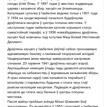
сіноды ўсёй Літвы. У 1897 годзе ў звестках згадваецца
царква і кальвінскі збор, касцёл не ўпамінаецца.
Каталіцкая суполка ў Ізабеліне вядома толькі з 1931 года.
У 1934 на сродкі вернікаў пачалося будаўніцтва
драўлянага касцёла ў цэнтры плошчы мястэчка. У
наступным годзе ізабелінскія католікі атрымалі статус
самастойнай парафіі, а ў 1936 новазбудаваны драўляны
касцёл быў асвечаны пад тытулам Маці Божай Нястомнай
Дапамогі.
Драўляны касцёл у Ізабеліне ўяўляў сабою трохнававую
аднавежавую базіліку з паніжанай пяціграннай апсідай.
Чацверыковая вежа-званіца завяршалася шатровым
спічаком. 23 чэрвеня 1941 драўляны касцёл згарэў.
Акупацыйныя нямецкія ўлады тады дазволілі каталікам
збірацца на набажэнствы ў мураваным кальвінскім зборы.
А праз некалькі гадоў самі кальвіністы перайшлі ў
каталіцтва і старажытны будынак з гэтага часу стаў
рымска-каталіцкім касцёлам. Падмуркі ж драўлянага
касцёла да гэтага часу бачныя ў цэнтры плошчы
мястэчка.
Пасля вайны пробашч ксёндз Міхал Шэмковіч быў
арыштаваны. Ён вызваліўся ў 1953 і працаваў у Ізабеліне