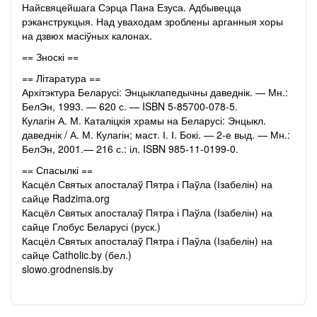
Найсвяцейшага Сэрца Пана Езуса. Адбывецца
рэканструкцыя. Над уваходам зроблены арганныя хоры
на дзвюх масіўных калонах.
== Зноскі ==
== Літаратура ==
Архітэктура Беларусі: Энцыклапедычны даведнік. — Мн.:
БелЭн, 1993. — 620 с. — ISBN 5-85700-078-5.
Кулагін А. М. Каталіцкія храмы на Беларусі: Энцыкл.
даведнік / А. М. Кулагін; маст. І. І. Бокі. — 2-е выд. — Мн.:
БелЭн, 2001.— 216 с.: іл. ISBN 985-11-0199-0.
== Спасылкі ==
Касцёл Святых апосталаў Пятра і Паўла (Ізабелін) на
сайце Radzima.org
Касцёл Святых апосталаў Пятра і Паўла (Ізабелін) на
сайце Глобус Беларусі (руск.)
Касцёл Святых апосталаў Пятра і Паўла (Ізабелін) на
сайце Catholic.by (бел.)
slowo.grodnensis.by