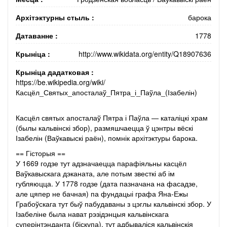
Архітэктурны стыль :
барока
Датаванне :
1778
Крыніца :
http://www.wikidata.org/entity/Q18907636
Крыніца дадатковая :
https://be.wikipedia.org/wiki/
Касцёл_Святых_апосталаў_Пятра_і_Паўла_(Ізабелін)
Касцёл святых апосталаў Пятра і Паўла — каталіцкі храм
(былы кальвінскі збор), размяшчаецца ў цэнтры вёскі
Ізабелін (Ваўкавыскі раён), помнік архітэктуры барока.
== Гісторыя ==
У 1669 годзе тут адзначаецца парафіяльны касцёл
Ваўкавыскага дэканата, але потым звесткі аб ім
губляюцца. У 1778 годзе (дата пазначана на фасадзе,
але цяпер не бачная) па фундацыі графа Яна-Ежы
Грабоўскага тут быў пабудаваны з цэглы кальвінскі збор. У
Ізабеліне была нават рэзідэнцыя кальвінскага
суперінтэнданта (біскупа), тут адбываліся кальвінскія