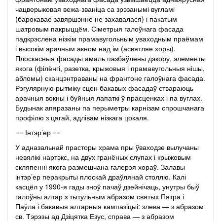
чацверыковая вежа-званіца са зрэзанымі вугламі
(барокавае завяр­шэнне не захавалася) і пакатым
шатровым пакрыццём. Сіметрыя галоўнага фасада
падкрэслена нізкім прамавугольным уваходным праёмам
і высокім арачным акном над ім (асвятляе хоры).
Плоскасныя фасады амаль пазбаўлены дэкору, элементы
якога (філёнгі, разетка, крыжовыя і прамавугольныя нішы,
абломы) сканцэнтраваны на франтоне галоўнага фасада.
Рэгулярную рытміку сцен бакавых фасадаў ствараюць
арачныя вокны і буйныя лапаткі ў прасценках і па вуглах.
Будынак апяразаны па перыметры карнізам спрошчанага
профілю з цягай, адлівам нізкага цокаля.
== Інтэр’ер ==
У адназальнай прасторы храма пры ўваходзе вылучаны
невялікі нартэкс, на двух гранёных слупах і крыжовым
скляпенні якога размешчана галерэя хораў. Залавы
інтэр’ер пера­крыты плоскай драў­лянай столлю. Калі
касцёл у 1990-я гады зноў пачаў дзейнічаць, унутры быў
галоўны алтар з тытульным абразом святых Пятра і
Паўла і бакавыя алтарныя кампазіцыі: злева — з абразом
св. Тэрэзы ад Дзіцятка Езус, справа — з абразом