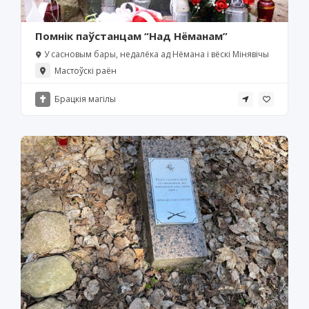
Помнік паўстанцам “Над Нёманам”
У сасновым бары, недалёка ад Нёмана і вёскі Мінявічы
Мастоўскі раён
Брацкія магілы