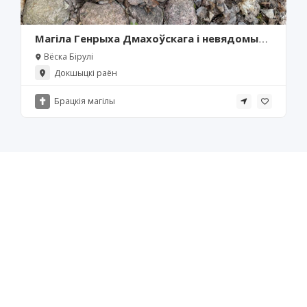
Магіла Генрыха Дмахоўскага і невядомых
паўстанцаў 1863 г.
Вёска Бірулі
Докшыцкі раён
Брацкія магілы