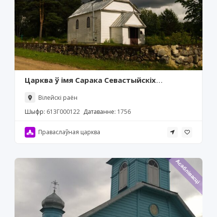
Царква ў імя Сарака Севастыйскіх
мучанікаў, Кастыкі
Вілейскі раён
Шыфр:
613Г000122
Датаванне:
1756
Праваслаўная царква
Асаблівасці