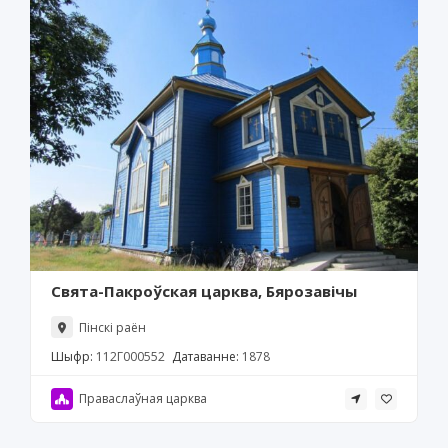
Свята-Пакроўская царква, Бярозавічы
Пінскі раён
Шыфр:
112Г000552
Датаванне:
1878
Праваслаўная царква