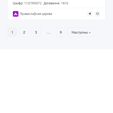
Шыфр:
112Г000372
Датаванне:
1816
Праваслаўная царква
1
2
3
…
9
Наступны »