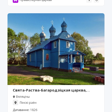
Свята-Раства-Багародзіцкая царква,
Вяляцічы
Вяляцічы
Пінскі раён
Датаванне:
1826