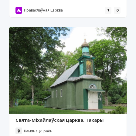
Праваслаўная царква
Свята-Міхайлаўская царква, Такары
Камянецкі раён