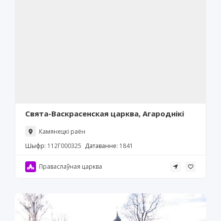
Свята-Васкрасенская царква, Агароднікі
Камянецкі раён
Шыфр:
112Г000325
Датаванне:
1841
Праваслаўная царква