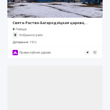
Свята-Раства-Багародзіцкая царква,
Павіцце
Павіцце
Кобрынскі раён
Датаванне:
1912
Праваслаўная царква