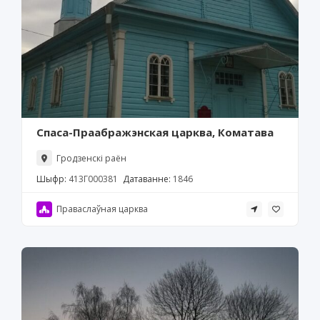
Спаса-Праабражэнская царква, Коматава
Гродзенскі раён
Шыфр:
413Г000381
Датаванне:
1846
Праваслаўная царква