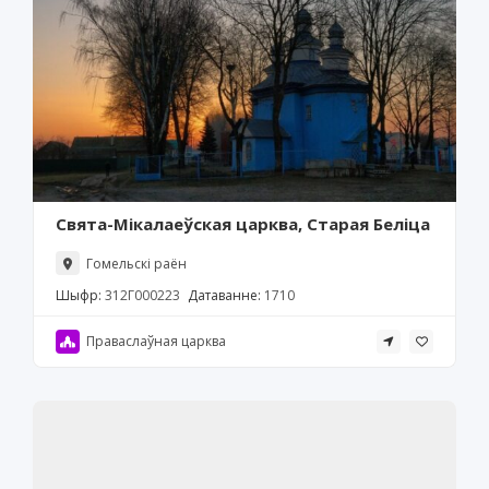
Свята-Мікалаеўская царква, Старая Беліца
Гомельскі раён
Шыфр:
312Г000223
Датаванне:
1710
Праваслаўная царква