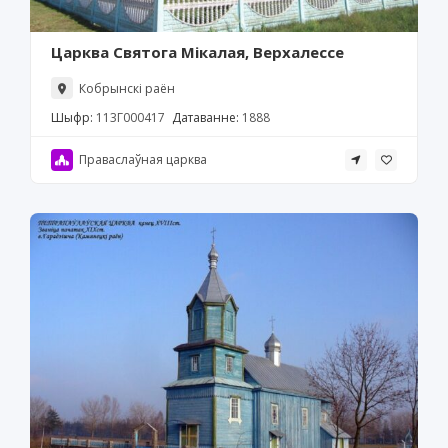
Царква Святога Мікалая, Верхалессе
Кобрынскі раён
Шыфр:
113Г000417
Датаванне:
1888
Праваслаўная царква