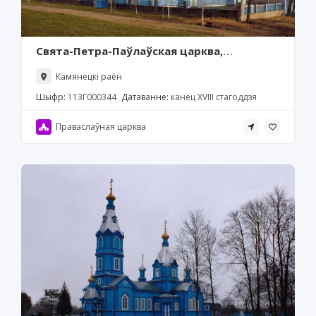
Свята-Петра-Паўлаўская царква,
Гарадзішча
Камянецкі раён
Шыфр:
113Г000344
Датаванне:
канец ХVIII стагоддзя
Праваслаўная царква