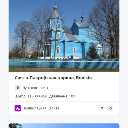
Свята-Пакроўская царква, Вялікія
Чучавічы
Лунінецкі раён
Шыфр:
113Г000456
Датаванне:
1851
Праваслаўная царква