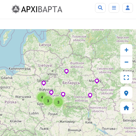
+
−
4
3
3