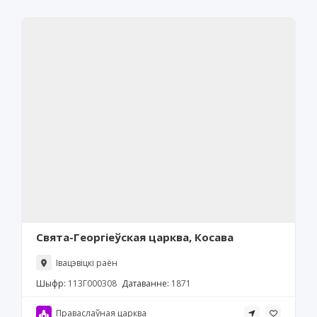
Свята-Георгіеўская царква, Косава
Івацэвіцкі раён
Шыфр:
113Г000308
Датаванне:
1871
Праваслаўная царква