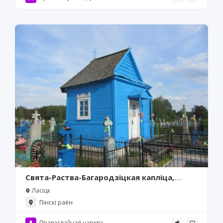
Свята-Раства-Багародзіцкая капліца,
Ласіцк
Ласіцк
Пінскі раён
Праваслаўная царква