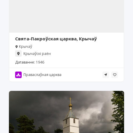
Свята-Пакроўская царква, Крычаў
Крычаў
Крычаўскі раён
Датаванне:
1946
Праваслаўная царква