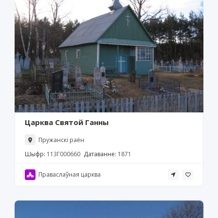
Царква Святой Ганны
Пружанскі раён
Шыфр:
113Г000660
Датаванне:
1871
Праваслаўная царква