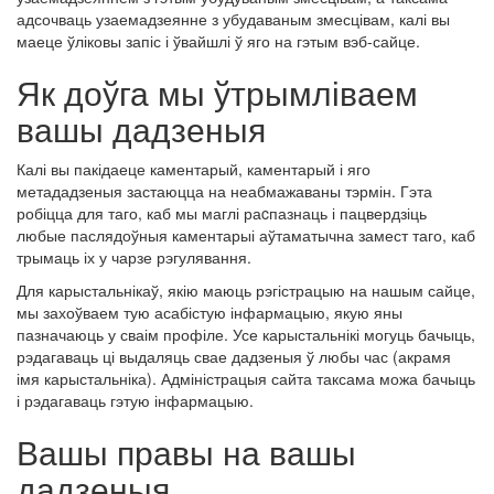
адсочваць узаемадзеянне з убудаваным змесцівам, калі вы
маеце ўліковы запіс і ўвайшлі ў яго на гэтым вэб-сайце.
Як доўга мы ўтрымліваем
вашы дадзеныя
Калі вы пакідаеце каментарый, каментарый і яго
метададзеныя застаюцца на неабмажаваны тэрмін. Гэта
робіцца для таго, каб мы маглі раcпазнаць і пацвердзіць
любые паслядоўныя каментарыі аўтаматычна замест таго, каб
трымаць іх у чарзе рэгулявання.
Для карыстальнікаў, якію маюць рэгістрацыю на нашым сайце,
мы захоўваем тую асабістую інфармацыю, якую яны
пазначаюць у сваім профіле. Усе карыстальнікі могуць бачыць,
рэдагаваць ці выдаляць свае дадзеныя ў любы час (акрамя
імя карыстальніка). Адміністрацыя сайта таксама можа бачыць
і рэдагаваць гэтую інфармацыю.
Вашы правы на вашы
дадзеныя