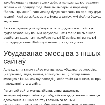
захоўваюцца на працягу двух дзён, а налады адлюстравання
экрана – на працягу года. Калі вы выберыце параметр
“Запомніць мяне”, ваш уваход будзе захаваны на працягу двух
тыдняў. Калі вы выйдзеце з уліковага запісу, кукі-файлы будуць
выдалены.
Калі вы рэдагуеце ці публікуеце запіс, дадатковы файл кукі
будзе захаваны ў вашым браўзеры. Гэты файл не змяшчае
асабістыя дадзеныя і захоўвае толькі ID запісу, які вы толькі
што адрэдагавалі. Файл кукі знікае праз адзін дзень.
Убудаванае змесціва з іншых
сайтаў
Артыкулы на гэтым сайце могуць мець убудаванае змесціва
(напрыклад, відэа, выявы, артыкулы і інш.). Убудаванае
змесціва з іншых сайтаў паводзіць сябе такім жа чынам, як пры
наведванні гэтага сайта.
Гэтыя вэб-сайты могуць збіраць вашы дадзеныя,
выкарыстоўваць файлы кукі, убудоўваць дадатковыя прылады
адсочвання з іншых сайтаў і сачыць за вашым
узаемадзеяннем з гэтым убудуваным змесцівам, а таксама