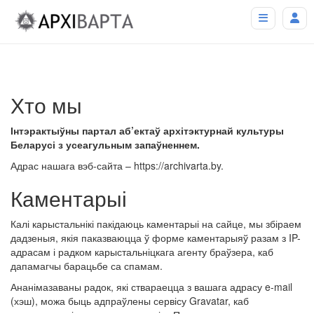
Хто мы
Інтэрактыўны партал аб’ектаў архітэктурнай культуры
Беларусі з усеагульным запаўненнем.
Адрас нашага вэб-сайта – https://archivarta.by.
Каментарыі
Калі карыстальнікі пакідаюць каментарыі на сайце, мы збіраем
дадзеныя, якія паказваюцца ў форме каментарыяў разам з IP-
адрасам і радком карыстальніцкага агенту браўзера, каб
дапамагчы барацьбе са спамам.
Ананімазаваны радок, які ствараецца з вашага адрасу e-mail
(хэш), можа быць адпраўлены сервісу Gravatar, каб