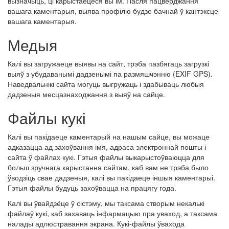
вызначыць, ці карыстаецеся вы ім. Пасля пацверджання
вашага каментарыя, выява профілю будзе бачнай ў кантэксце
вашага каментарыя.
Медыя
Калі вы загружаеце выявы на сайт, трэба пазбягаць загрузкі
выяў з убудаванымі дадзенымі па размяшчэнню (EXIF GPS).
Наведвальнікі сайта могуць выгружаць і здабываць любыя
дадзеныя месцазнаходжання з выяў на сайце.
Файлы кукі
Калі вы пакідаеце каментарый на нашым сайце, вы можаце
адказацца ад захоўвання імя, адраса электроннай пошты і
сайта ў файлах кукі. Гэтыя файлы выкарыстоўваюцца для
больш зручнага карыстання сайтам, каб вам не трэба было
ўводзіць свае дадзеныя, калі вы пакідаеце іншыя каментарыі.
Гэтыя файлы будуць захоўвацца на працягу года.
Калі вы ўвайдзёце ў сістэму, мы таксама створым некалькі
файлаў кукі, каб захаваць інфармацыю пра уваход, а таксама
налады адлюстравання экрана. Кукі-файлы ўвахода