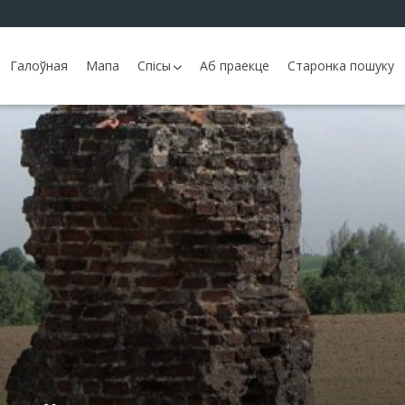
Галоўная
Мапа
Спісы
Аб праекце
Старонка пошуку