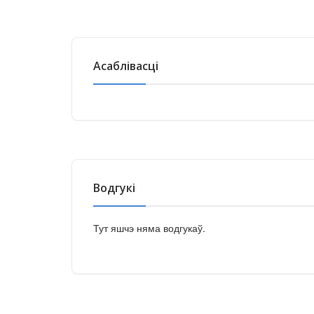
Асаблівасці
Водгукі
Тут яшчэ няма водгукаў.