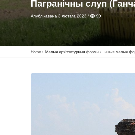
Пагранічны слуп (Ганч
Апублікавана 3 лютага 2023 /
99
Home
Малыя архітэктурныя формы
Іншыя малыя ф