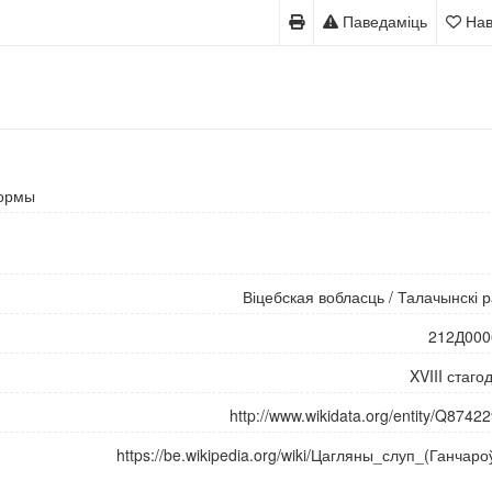
Паведаміць
Нав
ормы
Віцебская вобласць
/
Талачынскі 
212Д000
XVIII стаго
http://www.wikidata.org/entity/Q8742
https://be.wikipedia.org/wiki/Цагляны_слуп_(Ганчаро