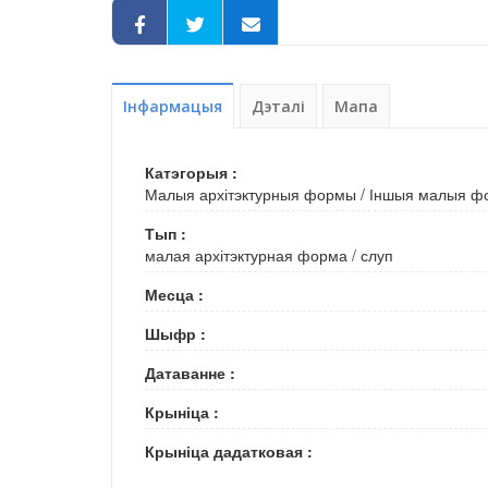
Інфармацыя
Дэталі
Мапа
Катэгорыя :
Малыя архітэктурныя формы
/
Іншыя малыя ф
Тып :
малая архітэктурная форма
/
слуп
Месца :
Шыфр :
Датаванне :
Крыніца :
Крыніца дадатковая :