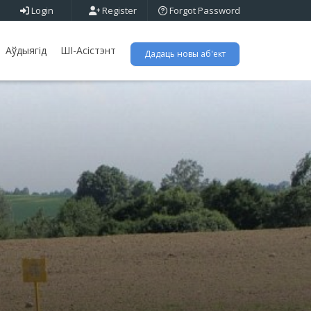
Login
Register
Forgot Password
Аўдыягід
ШІ-Асістэнт
Дадаць новы аб'ект