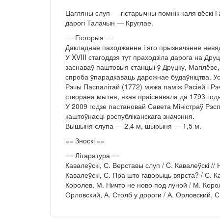
Цагляны слуп — гістарычны помнік каля вёскі Г
дарогі Талачын — Круглае.
== Гісторыя ==
Дакладнае паходжанне і яго прызначэнне невяд
У XVIII стагоддзя тут праходзіла дарога на Друц
заснаваў паштовыя станцыі ў Друцку, Магілёве,
спроба ўпарадкаваць дарожнае будаўніцтва. Ус
Рэчы Паспалітай (1772) мяжа паміж Расіяй і Рэ
створана мытня, якая праіснавала да 1793 года
У 2009 годзе пастановай Савета Міністраў Рэсп
каштоўнасці рэспубліканскага значэння.
Вышыня слупа — 2,4 м, шырыня — 1,5 м.
== Зноскі ==
== Літаратура ==
Кавалеўскі, С. Верставы слуп / C. Кавалеўскі /
Кавалеўскі, С. Пра што гаворыць вярста? / С. К
Королев, М. Ничто не ново под луной / М. Кор
Орловский, А. Столб у дороги / А. Орловский, 