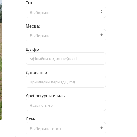
Тып:
Выберыце
Месца:
Выберыце
Шыфр
Датаванне
Архітэктурны стыль
Стан
Выберыце стан