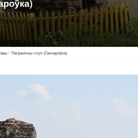
ароўка)
ормы
Пагранічны слуп (Ганчароўка)