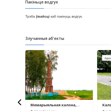
Пакіньце водгук
Трэба
ўвайсці
каб пакінуць водгук.
Злучанныя аб'екты
Адно
тытуцыі
Мемарыяльная калона,
Кал
ыбокае)
Фашчаўка
Міцк