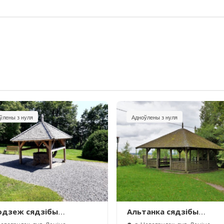
ўлены з нуля
Адноўлены з нуля
одзеж сядзібы
Альтанка сядзібы
евічаў
Міцкевічаў