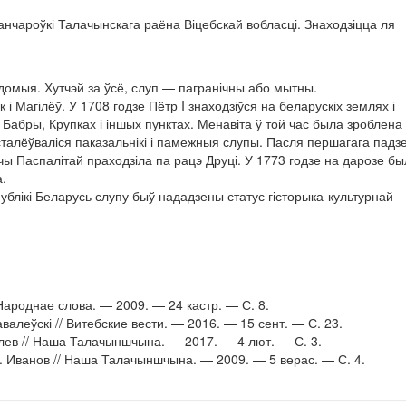
анчароўкі Талачынскага раёна Віцебскай вобласці. Знаходзіцца ля
омыя. Хутчэй за ўсё, слуп — пагранічны або мытны.
к і Магілёў. У 1708 годзе Пётр I знаходзіўся на беларускіх землях і
 Бабры, Крупках і іншых пунктах. Менавіта ў той час была зроблена
талёўваліся паказальнікі і памежныя слупы. Пасля першагага падз
чы Паспалітай праходзіла па рацэ Друці. У 1773 годзе на дарозе б
.
ублікі Беларусь слупу быў нададзены статус гісторыка-культурнай
/ Народнае слова. — 2009. — 24 кастр. — С. 8.
авалеўскі // Витебские вести. — 2016. — 15 сент. — С. 23.
олев // Наша Талачыншчына. — 2017. — 4 лют. — С. 3.
С. Иванов // Наша Талачыншчына. — 2009. — 5 верас. — С. 4.