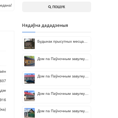
едана!
ПОШУК
Нядаўна дададзеныя
Будынак прысутных месцаў
(Чэрыкаў)
Дом па Паўночным завулку,
11
раён
Дом па Паўночным завулку,
607
15А
ддзе
Дом па Паўночным завулку,
15В
2916
ўка)
Дом па Паўночным завулку,
24