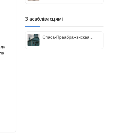
З асаблівасцямі
Спаса-Праабражэнская
царква, Коматава
елу
ыла