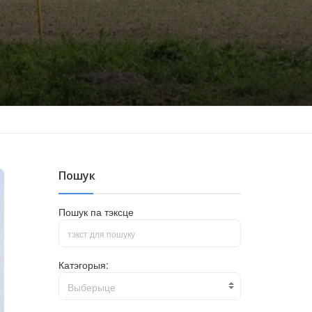
Пошук
Пошук па тэксце
Катэгорыя:
Выберыце