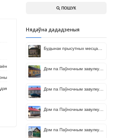
ПОШУК
Нядаўна дададзеныя
Будынак прысутных месцаў
(Чэрыкаў)
раён
Дом па Паўночным завулку,
11
арны
ддзя
Дом па Паўночным завулку,
15А
Дом па Паўночным завулку,
15В
Дом па Паўночным завулку,
24