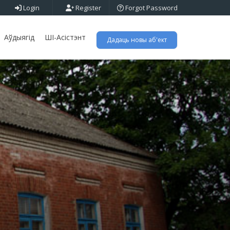
Login
Register
Forgot Password
Аўдыягід
ШІ-Асістэнт
Дадаць новы аб'ект