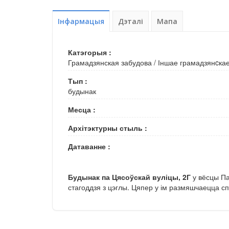
Інфармацыя
Дэталі
Мапа
Катэгорыя :
Грамадзянская забудова
/
Іншае грамадзянcка
Тып :
будынак
Месца :
Архітэктурны стыль :
Датаванне :
Будынак па Цясоўскай вуліцы, 2Г
у вёсцы Па
стагоддзя з цэглы. Цяпер у ім размяшчаецца с