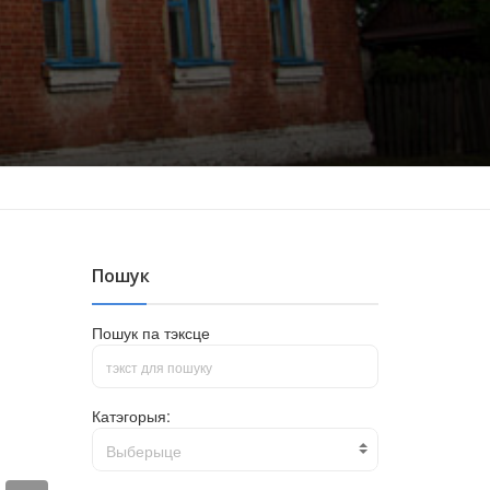
Пошук
Пошук па тэксце
Катэгорыя:
Выберыце