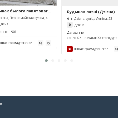
ынак былога павятовага
Будынак лазні (Дзісна)
зялення
Дзісна, Першамайская вуліца, 4
г. Дзісна, вуліца Леніна, 23
ячыцельства аб
зісна
Дзісна
розасці
анне:
1901
Датаванне:
канец ХІХ – пачатак ХХ стагоддзя
ншае грамадзянcкае
Іншае грамадзянcкае
am