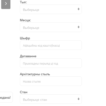
Тып:
Выберыце
Месца:
Выберыце
Шыфр
Датаванне
Архітэктурны стыль
Стан
едана!
Выберыце стан