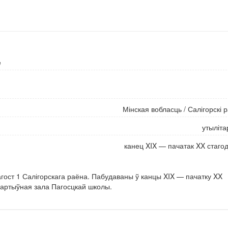
е
Мінская вобласць
/
Салігорскі 
утыліт
канец XIX — пачатак XX стаго
гост 1 Салігорскага раёна. Пабудаваны ў канцы XIX — пачатку XX
партыўная зала Пагосцкай школы.