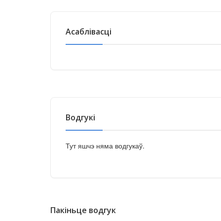
Асаблівасці
Водгукі
Тут яшчэ няма водгукаў.
Пакіньце водгук