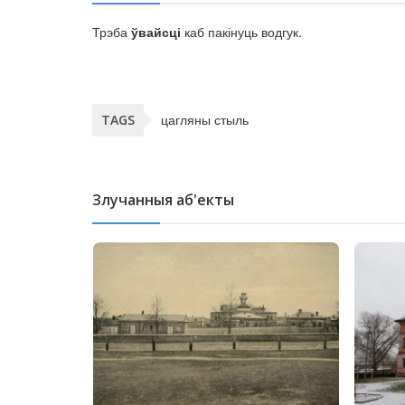
Трэба
ўвайсці
каб пакінуць водгук.
цагляны стыль
TAGS
Злучанныя аб'екты