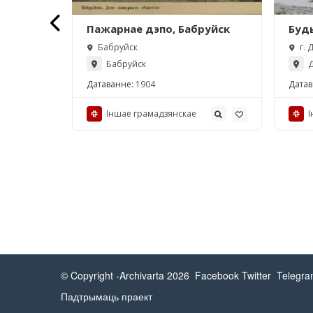
й
Пажарнае дэпо, Бабруйск
Буд
адд
 вуліца, 22
Бабруйск
г. 
Пап
Бабруйск
Д
цвя
Датаванне:
1904
Датав
Іншае грамадзянcкае
І
© Copyright -Archivarta 2026
Facebook
Twitter
Telegr
Падтрымаць праект