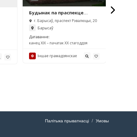
Будынак па праспекце
Будынак
Рэвалюцыі, 20 (Барысаў)
«Бярэзі
г. Барысаў, праспект Рэвалюцыі, 20
г. Бабру
Барысаў
Бабр
Датаванне:
Датаванне
канец ХІХ – пачатак ХХ стагоддзя
Іншае
Іншае грамадзянcкае
Палітыка прыватнасці
Умовы