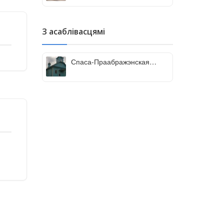
З асаблівасцямі
Спаса-Праабражэнская
царква, Коматава