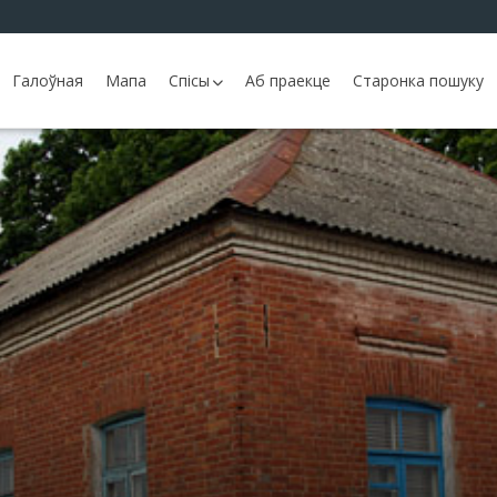
Галоўная
Мапа
Спісы
Аб праекце
Старонка пошуку