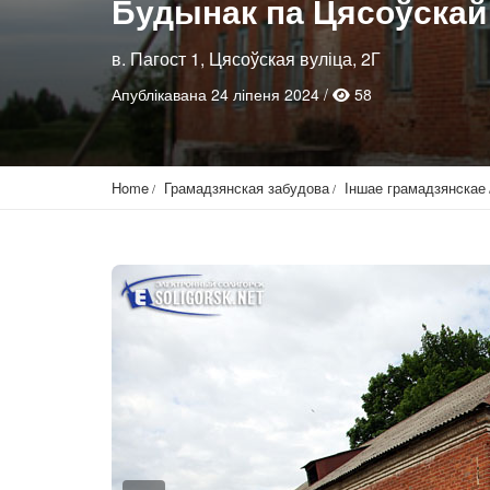
Будынак па Цясоўскай 
в. Пагост 1, Цясоўская вуліца, 2Г
Апублікавана 24 ліпеня 2024 /
58
Home
Грамадзянская забудова
Іншае грамадзянcкае