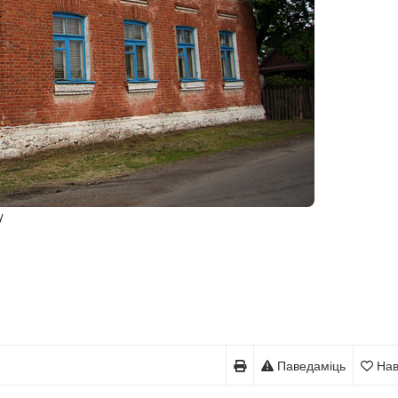
y
Паведаміць
Нав