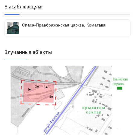
З асаблівасцямі
Спаса-Праабражэнская царква, Коматава
Злучанныя аб'екты