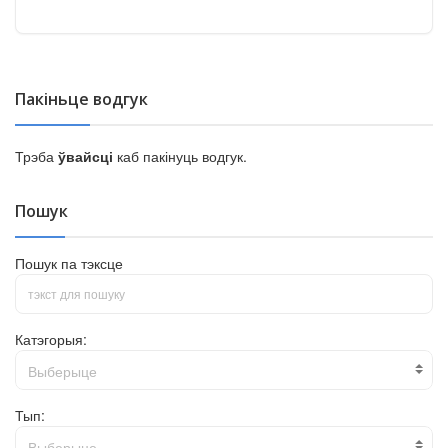
Пакіньце водгук
Трэба
ўвайсці
каб пакінуць водгук.
Пошук
Пошук па тэксце
Катэгорыя:
Выберыце
Тып:
Выберыце