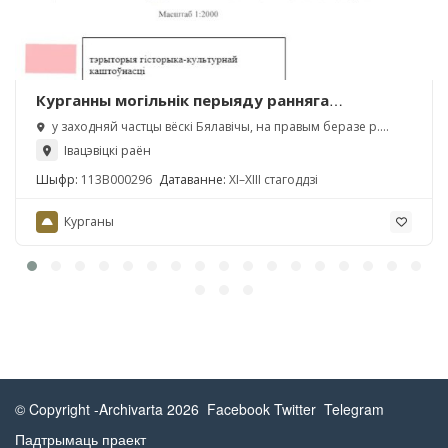
Курганны могільнік перыяду ранняга
сярэднявечча
у заходняй частцы вёскі Бялавічы, на правым беразе р.
Фядоска
Івацэвіцкі раён
Шыфр:
113В000296
Датаванне:
XІ–XІІІ стагоддзі
Курганы
© Copyright -Archivarta 2026
Facebook
Twitter
Telegram
Падтрымаць праект