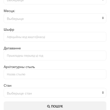
Месца:
Выберыце
Шыфр
Датаванне
Архітэктурны стыль
Стан
Выберыце стан
ПОШУК