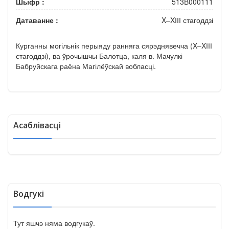
Шыфр :
513В000111
Датаванне :
X–XІІІ стагоддзі
Курганны могільнік перыяду ранняга сярэднявечча (X–XІІІ
стагоддзі), ва ўрочышчы Балотца, каля в. Мачулкі
Бабруйскага раёна Магілёўскай вобласці.
Асаблівасці
Водгукі
Тут яшчэ няма водгукаў.