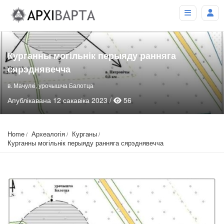
Курганны могільнік перыяду ранняга
сярэднявечча
в. Мачулкі, урочышча Балотца
Апублікавана 12 сакавіка 2023 /
56
Home
Археалогія
Курганы
Курганны могільнік перыяду ранняга сярэднявечча