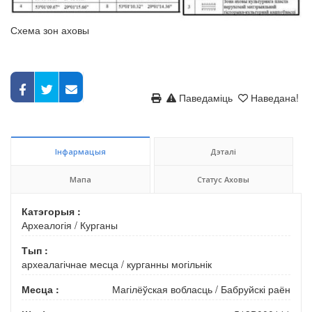
Схема зон аховы
Паведаміць
Наведана!
Інфармацыя
Дэталі
Мапа
Статус Аховы
Катэгорыя :
Археалогія
/
Курганы
Тып :
археалагічнае месца
/
курганны могільнік
Месца :
Магілёўская вобласць
/
Бабруйскі раён