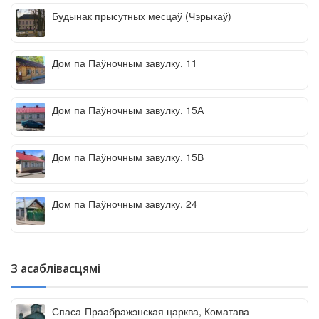
Будынак прысутных месцаў (Чэрыкаў)
Дом па Паўночным завулку, 11
Дом па Паўночным завулку, 15А
Дом па Паўночным завулку, 15В
Дом па Паўночным завулку, 24
З асаблівасцямі
Спаса-Праабражэнская царква, Коматава