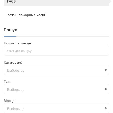
TAGS
вежы
пажарныя часці
Пошук
Пошук па тэксце
Катэгорыя:
Выберыце
Тып:
Выберыце
Месца:
Выберыце