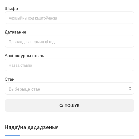
Шыфр
Датаванне
Архітэктурны стыль
Стан
Выберыце стан
ПОШУК
Нядаўна дададзеныя