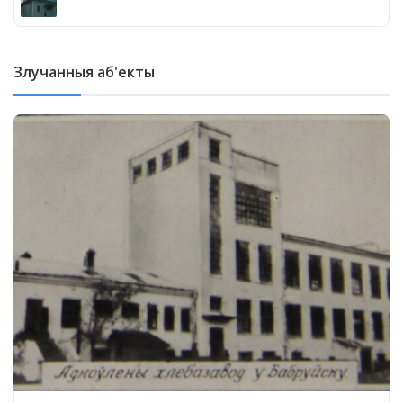
Злучанныя аб'екты