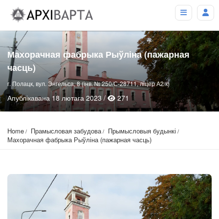
Махорачная фабрыка Рыўліна (пажарная
часць)
г. Полацк, вул. Энгельса, 8 (інв. № 250/С-28711, ліцер А2/к)
Апублікавана 18 лютага 2023 /
271
Home
Прамысловая забудова
Прымысловыя будынкі
Махорачная фабрыка Рыўліна (пажарная часць)