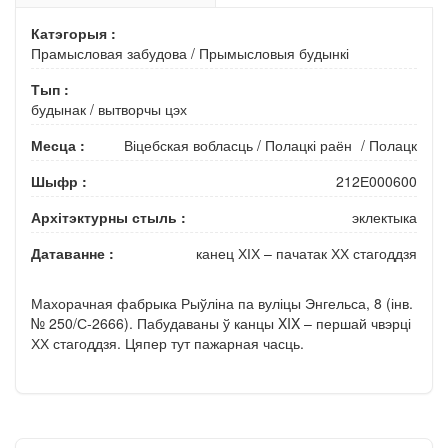
Катэгорыя :
Прамысловая забудова
/
Прымысловыя будынкі
Тып :
будынак
/
вытворчы цэх
Месца :
Віцебская вобласць
/
Полацкі раён
/
Полацк
Шыфр :
212Е000600
Архітэктурны стыль :
эклектыка
Датаванне :
канец ХІХ – пачатак ХХ стагоддзя
Махорачная фабрыка Рыўліна па вуліцы Энгельса, 8 (інв.
№ 250/С-2666). Пабудаваны ў канцы
XIX – першай чвэрці
ХХ стагоддзя. Цяпер тут пажарная часць.