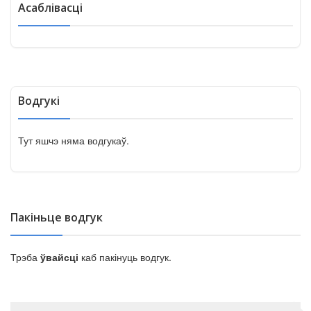
Асаблівасці
Водгукі
Тут яшчэ няма водгукаў.
Пакіньце водгук
Трэба
ўвайсці
каб пакінуць водгук.