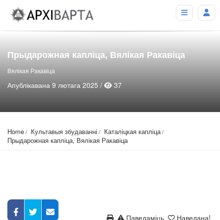
Прыдарожная капліца, Вялікая Ракавіца
Вялікая Ракавіца
Апублікавана 9 лютага 2025 /
37
Home
Культавыя збудаванні
Каталіцкая капліца
Прыдарожная капліца, Вялікая Ракавіца
Паведаміць
Наведана!