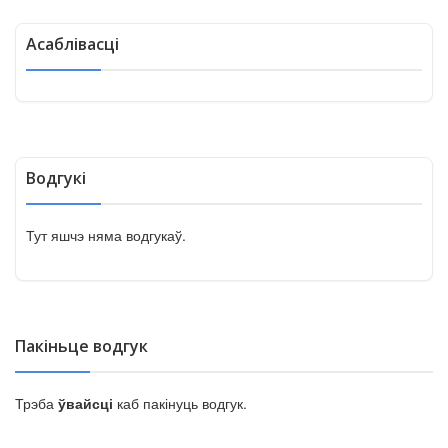
Асаблівасці
Водгукі
Тут яшчэ няма водгукаў.
Пакіньце водгук
Трэба
ўвайсці
каб пакінуць водгук.