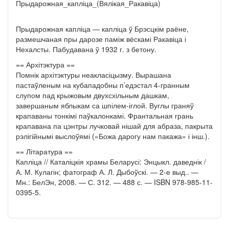
Прыдарожная_капліца_(Вялікая_Ракавіца)
Прыдарожная капліца — капліца ў Брэсцкім раёне,
размешчаная пры дарозе паміж вёскамі Ракавіца і
Нехалсты. Пабудавана ў 1932 г. з бетону.
== Архітэктура ==
Помнік архітэктуры неакласіцызму. Вырашана
пастаўленым на кубападобны п’едэстал 4-гранным
слупом пад крыжовым двухсхільным дашкам,
завершаным яблыкам са шпілем-іглой. Вуглы граняў
крапаваны тонкімі паўкалонкамі. Франтальная грань
крапавана па цэнтры лучковай нішай для абраза, пакрыта
рэлігійнымі выслоўямі («Божа дарогу нам пакажа» і інш.).
== Літаратура ==
Капліца // Каталіцкія храмы Беларусі: Энцыкл. даведнік /
А. М. Кулагін; фатограф А. Л. Дыбоўскі. — 2-е выд.. —
Мн.: БелЭн, 2008. — С. 312. — 488 с. — ISBN 978-985-11-
0395-5.