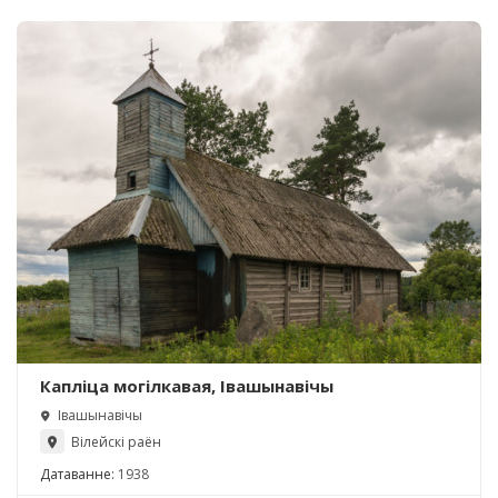
Капліца могілкавая, Івашынавічы
Івашынавічы
Вілейскі раён
Датаванне:
1938