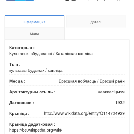
Інфармацыя
Дэталі
Мапа
Катэгорыя :
Культавыя збудаванні
/
Каталіцкая капліца
Тып :
культавы будынак
/
капліца
Месца :
Брэсцкая вобласць
/
Брэсцкі раён
Архітэктурны стыль :
неакласіцызм
Датаванне :
1932
Крыніца :
http://www.wikidata.org/entity/Q114724929
Крыніца дадатковая :
https://be.wikipedia.org/wiki/