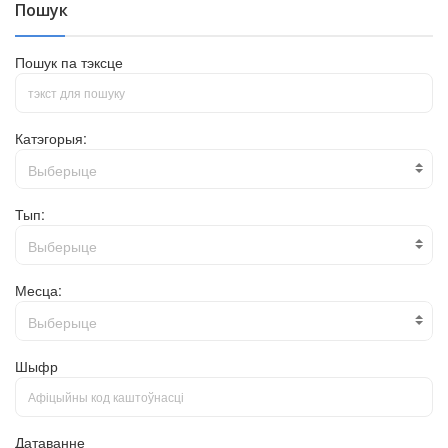
Пошук
Пошук па тэксце
Катэгорыя:
Выберыце
Тып:
Выберыце
Месца:
Выберыце
Шыфр
Датаванне