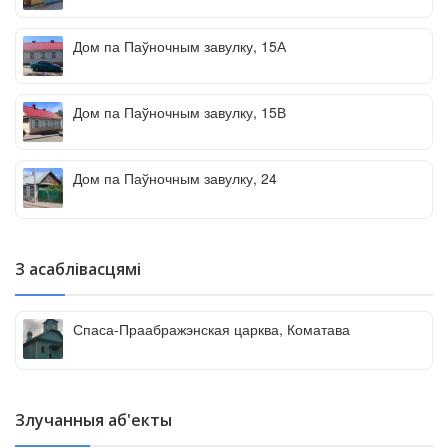
Дом па Паўночным завулку, 15А
Дом па Паўночным завулку, 15В
Дом па Паўночным завулку, 24
З асаблівасцямі
Спаса-Праабражэнская царква, Коматава
Злучанныя аб'екты