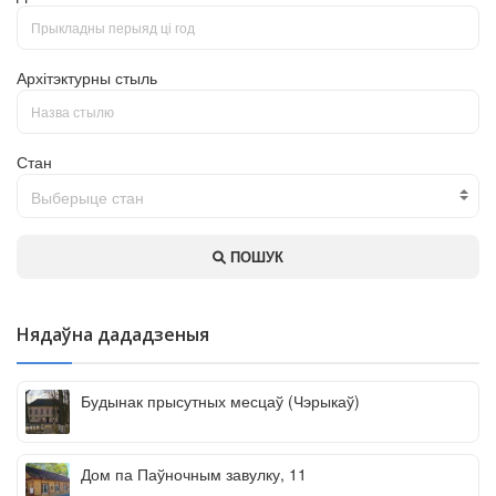
Архітэктурны стыль
Стан
Выберыце стан
ПОШУК
Нядаўна дададзеныя
Будынак прысутных месцаў (Чэрыкаў)
Дом па Паўночным завулку, 11