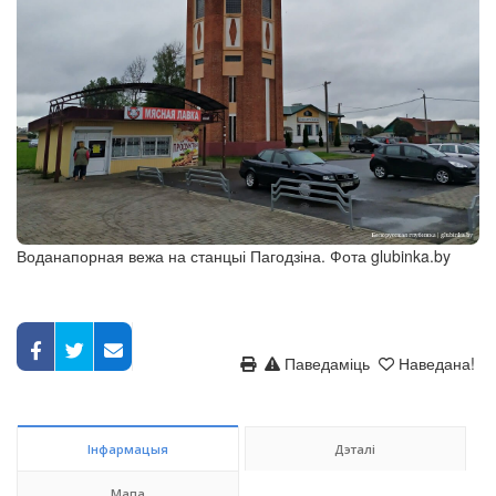
Воданапорная вежа на станцыі Пагодзіна. Фота glubinka.by
Паведаміць
Наведана!
Інфармацыя
Дэталі
Мапа