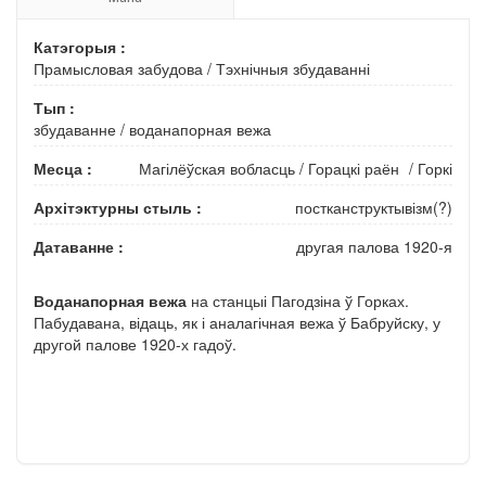
Катэгорыя :
Прамысловая забудова
/
Тэхнічныя збудаванні
Тып :
збудаванне
/
воданапорная вежа
Месца :
Магілёўская вобласць
/
Горацкі раён
/
Горкі
Архітэктурны стыль :
постканструктывізм(?)
Датаванне :
другая палова 1920-я
Воданапорная вежа
на станцыі Пагодзіна ў Горках.
Пабудавана, відаць, як і аналагічная вежа ў Бабруйску, у
другой палове 1920-х гадоў.