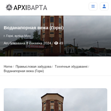
Воданапорная вежа (Горкі)
г. Горкі, вуліца Міру
Апублікавана 8 сакавіка 2024 /
49
Home
Прамысловая забудова
Тэхнічныя збудаванні
Воданапорная вежа (Горкі)