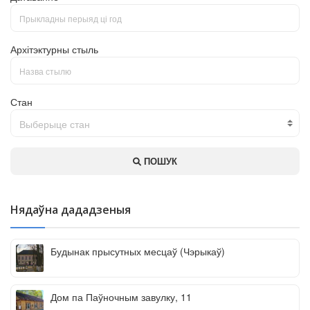
Архітэктурны стыль
Стан
Выберыце стан
ПОШУК
Нядаўна дададзеныя
Будынак прысутных месцаў (Чэрыкаў)
Дом па Паўночным завулку, 11