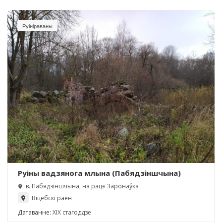
Руініраваны
Руіны вадзянога млына (Пабядзіншчына)
в. Пабядзіншчына, на рацэ Заронаўка
Віцебскі раён
Датаванне:
XIX стагоддзе