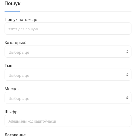
Пошук
Пошук па тэксце
Катэгорыя:
Выберыце
Тып:
Выберыце
Месца:
Выберыце
Шыфр
Датаванне