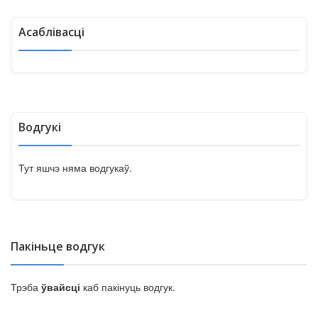
Асаблівасці
Водгукі
Тут яшчэ няма водгукаў.
Пакіньце водгук
Трэба
ўвайсці
каб пакінуць водгук.