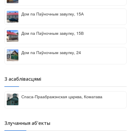
Дом па Паўночным завулку, 15А
Дом па Паўночным завулку, 15В
Дом па Паўночным завулку, 24
З асаблівасцямі
Спаса-Праабражэнская царква, Коматава
Злучанныя аб'екты