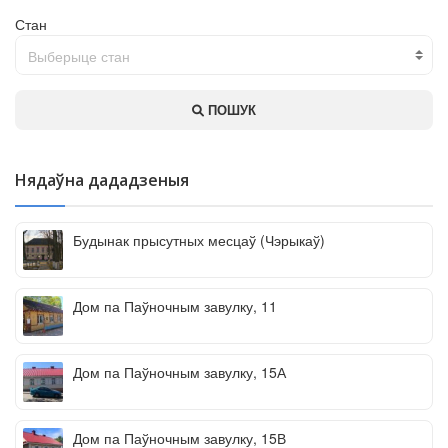
Стан
Выберыце стан
ПОШУК
Нядаўна дададзеныя
Будынак прысутных месцаў (Чэрыкаў)
Дом па Паўночным завулку, 11
Дом па Паўночным завулку, 15А
Дом па Паўночным завулку, 15В