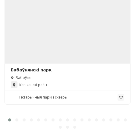
Бабаўнянскі парк
Бабоўня
Капыльскі раён
Гістарычныя паркі і скверы