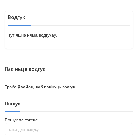
Водгукі
Тут яшчэ няма водгукаў.
Пакіньце водгук
Трэба
ўвайсці
каб пакінуць водгук.
Пошук
Пошук па тэксце