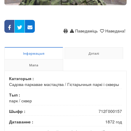
Паведаміць
Наведана!
Інфармацыя
Дэталі
Мапа
Катэгорыя :
Садова-паркавае мастацтва
/
Гістарычныя паркі і скверы
Тып :
парк
/
сквер
Шыфр :
712Г000157
Датаванне :
1872 год