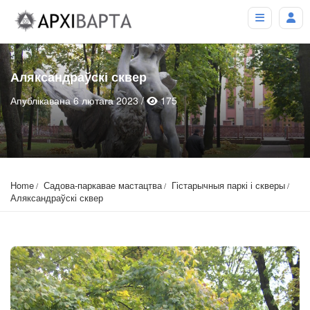
Аляксандраўскі сквер
Апублікавана 6 лютага 2023 /
175
Home
Садова-паркавае мастацтва
Гістарычныя паркі і скверы
Аляксандраўскі сквер