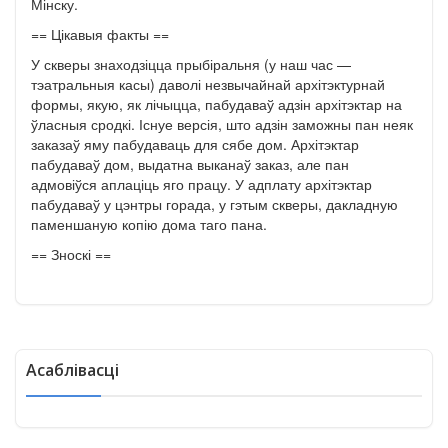
Мінску.
== Цікавыя факты ==
У скверы знаходзіцца прыбіральня (у наш час —
тэатральныя касы) даволі незвычайнай архітэктурнай
формы, якую, як лічыцца, пабудаваў адзін архітэктар на
ўласныя сродкі. Існуе версія, што адзін заможны пан неяк
заказаў яму пабудаваць для сябе дом. Архітэктар
пабудаваў дом, выдатна выканаў заказ, але пан
адмовіўся аплаціць яго працу. У адплату архітэктар
пабудаваў у цэнтры горада, у гэтым скверы, дакладную
паменшаную копію дома таго пана.
== Зноскі ==
Асаблівасці