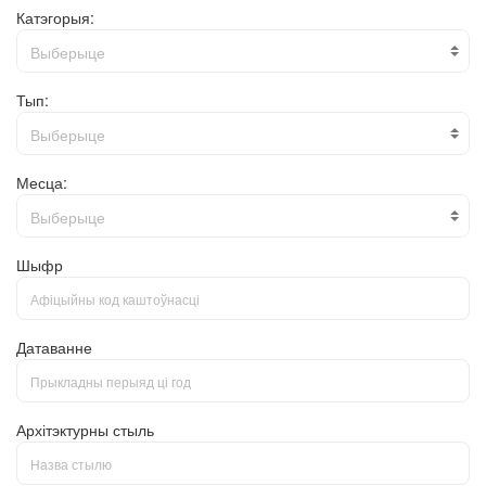
Катэгорыя:
Выберыце
Тып:
Выберыце
Месца:
Выберыце
Шыфр
Датаванне
Архітэктурны стыль