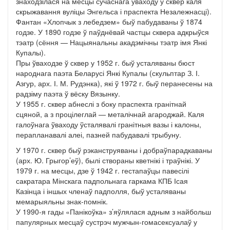
знаходзілася на месцы сучаснага ўваходу ў сквер каля
скрыжавання вуліцы Энгельса і праспекта Незалежнасці).
Фантан «Хлопчык з лебедзем» быў пабудаваны ў 1874
годзе. У 1890 годзе ў паўднёвай частцы сквера адкрыўся
тэатр (сёння — Нацыянальны акадэмічны тэатр імя Янкі
Купалы).
Пры ўваходзе ў сквер у 1952 г. быў усталяваны бюст
народнага паэта Беларусі Янкі Купалы (скульптар З. І.
Азгур, арх. І. М. Рудэнка), які ў 1972 г. быў перанесены на
радзіму паэта ў вёску Вязынку.
У 1955 г. сквер абнеслі з боку праспекта гранітнай
сцяной, а з процілеглай — металічнай агароджай. Каля
галоўнага ўваходу ўсталявалі гранітныя вазы і калоны,
перапланавалі алеі, пазней пабудавалі трыбуну.
У 1970 г. сквер быў рэканструяваны і добраўпарадкаваны
(арх. Ю. Грыгор’еў), былі створаны кветнікі і траўнікі. У
1979 г. на месцы, дзе ў 1942 г. гестапаўцы павесілі
сакратара Мінскага падпольнага гаркама КПБ Ісая
Казінца і іншых членаў падполля, быў усталяваны
мемарыяльны знак-помнік.
У 1990-я гады «Панікоўка» з’яўлялася адным з найбольш
папулярных месцаў сустрэч мужчын-гомасексуалаў у