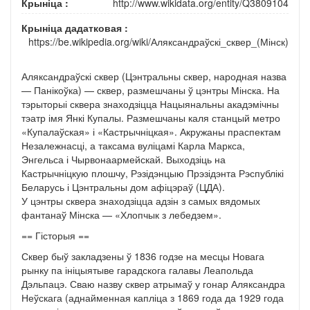
Крыніца :
http://www.wikidata.org/entity/Q3809104
Крыніца дадатковая :
https://be.wikipedia.org/wiki/Аляксандраўскі_сквер_(Мінск)
Аляксандраўскі сквер (Цэнтральны сквер, народная назва
— Панікоўка) — сквер, размешчаны ў цэнтры Мінска. На
тэрыторыі сквера знаходзіцца Нацыянальны акадэмічны
тэатр імя Янкі Купалы. Размешчаны каля станцый метро
«Купалаўская» і «Кастрычніцкая». Акружаны праспектам
Незалежнасці, а таксама вуліцамі Карла Маркса,
Энгельса і Чырвонаармейскай. Выходзіць на
Кастрычніцкую плошчу, Рэзідэнцыю Прэзідэнта Рэспублікі
Беларусь і Цэнтральны дом афіцэраў (ЦДА).
У цэнтры сквера знаходзіцца адзін з самых вядомых
фантанаў Мінска — «Хлопчык з лебедзем».
== Гісторыя ==
Сквер быў закладзены ў 1836 годзе на месцы Новага
рынку па ініцыятыве гарадскога галавы Леапольда
Дэльпацэ. Сваю назву сквер атрымаў у гонар Аляксандра
Неўскага (аднайменная капліца з 1869 года да 1929 года