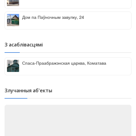
Дом па Паўночным завулку, 24
З асаблівасцямі
Спаса-Праабражэнская царква, Коматава
Злучанныя аб'екты